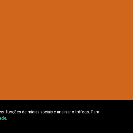
er funções de mídias sociais e analisar o tráfego. Para
dade
.