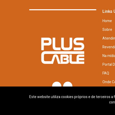
Links 
Home
Sobre
Atendi
Revend
Na mídi
Portal 
FAQ
Onde C
Trabal
Este website utiliza cookies próprios e de terceiros a
con