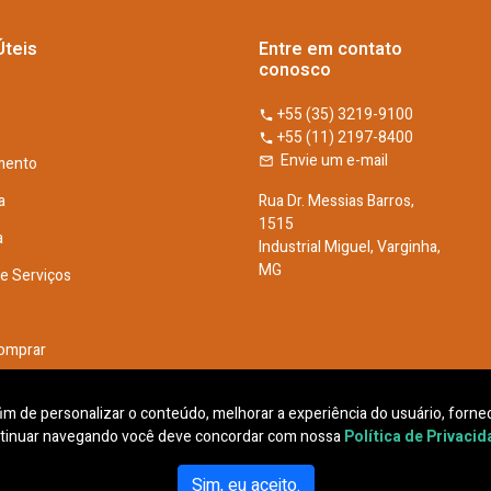
Úteis
Entre em contato
conosco
+55 (35) 3219-9100
+55 (11) 2197-8400
Envie um e-mail
mento
a
Rua Dr. Messias Barros,
1515
a
Industrial Miguel, Varginha,
MG
De Serviços
omprar
he Conosco
 fim de personalizar o conteúdo, melhorar a experiência do usuário, fornec
tinuar navegando você deve concordar com nossa
Política de Privaci
Sim, eu aceito.