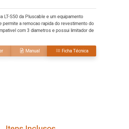
tica LT-S50 da Pluscable e um equipamento
 que permite a remocao rapida do revestimento do
ompativel com 3 diametros e possui limitador de
er
Manual
Ficha Técnica
Itens Inclusos