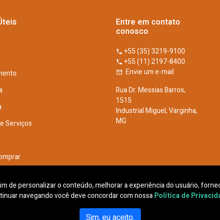
Úteis
Entre em contato
conosco
+55 (35) 3219-9100
+55 (11) 2197-8400
Envie um e-mail
mento
a
Rua Dr. Messias Barros,
1515
a
Industrial Miguel, Varginha,
MG
De Serviços
omprar
he Conosco
 fim de personalizar o conteúdo, melhorar a experiência do usuário, fornec
tinuar navegando você deve concordar com nossa
Política de Privaci
Sim, eu aceito.