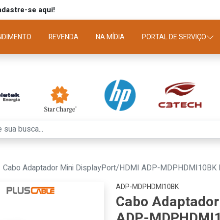
dastre-se aqui!
NDIMENTO
REVENDA
NA MÍDIA
PORTAL DE SERVIÇO
Cabo Adaptador Mini DisplayPort/HDMI ADP-MDPHDMI10BK 
ADP-MDPHDMI10BK
Cabo Adaptador
ADP-MDPHDMI10