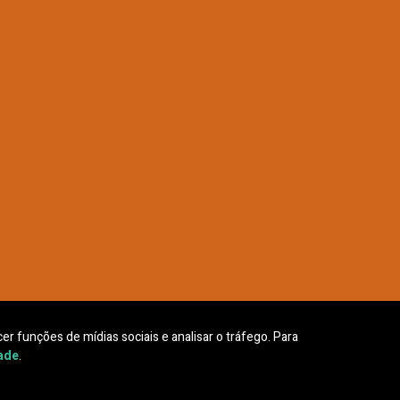
er funções de mídias sociais e analisar o tráfego. Para
dade
.