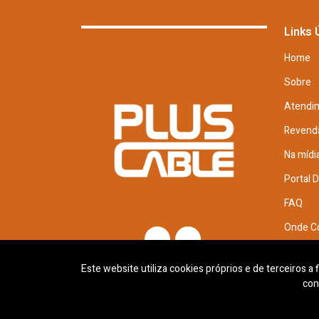
Links 
Home
Sobre
Atendi
Revend
Na mídi
Portal 
FAQ
Onde C
Trabal
Este website utiliza cookies próprios e de terceiros a
con