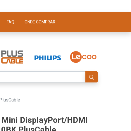
FAQ
ONDE COMPRAR
PlusCable
 Mini DisplayPort/HDMI
BK PlusCable