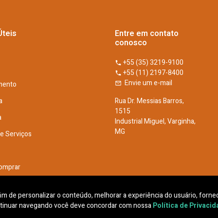
Úteis
Entre em contato
conosco
+55 (35) 3219-9100
+55 (11) 2197-8400
Envie um e-mail
mento
a
Rua Dr. Messias Barros,
1515
a
Industrial Miguel, Varginha,
MG
De Serviços
omprar
he Conosco
 fim de personalizar o conteúdo, melhorar a experiência do usuário, fornec
tinuar navegando você deve concordar com nossa
Política de Privaci