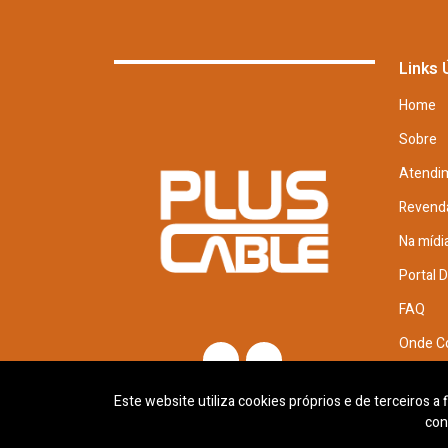
Links 
Home
Sobre
Atendi
Revend
Na mídi
Portal 
FAQ
Onde C
Trabal
Este website utiliza cookies próprios e de terceiros a
con