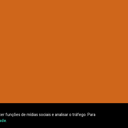
er funções de mídias sociais e analisar o tráfego. Para
dade
.