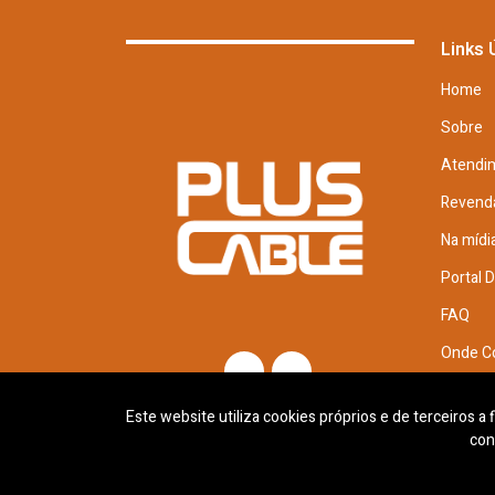
Links 
Home
Sobre
Atendi
Revend
Na mídi
Portal 
FAQ
Onde C
Trabal
Este website utiliza cookies próprios e de terceiros a
con