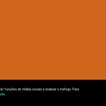
er funções de mídias sociais e analisar o tráfego. Para
dade
.