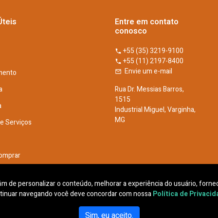
Úteis
Entre em contato
conosco
+55 (35) 3219-9100
+55 (11) 2197-8400
Envie um e-mail
mento
a
Rua Dr. Messias Barros,
1515
a
Industrial Miguel, Varginha,
MG
De Serviços
omprar
he Conosco
 fim de personalizar o conteúdo, melhorar a experiência do usuário, fornec
tinuar navegando você deve concordar com nossa
Política de Privaci
Sim, eu aceito.